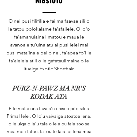
Masiofo
O nei pusi filifilia e fai ma faavae sili o
la tatou polokalame fa'afailele. O lo'o
fa'amanuiaina i matou e maua le
avanoa e tu'uina atu ai pusi lelei mai
pusi mata'ina e pei o nei, fa'apea fo'i le
fa'aleleia atili o le gafataulimaina o le
ituaiga Exotic Shorthair.
PURZ-N-PAWZ MA NR'S
KODAK ATA
E le mafai ona lava a'u i nisi o pito sili a
Primal lelei. O lo'u vaivaiga atoatoa lena,
o le uiga o la'u tala o le a ou faia soo se
mea mo i latou. Ia, ou te faia foi lena mea