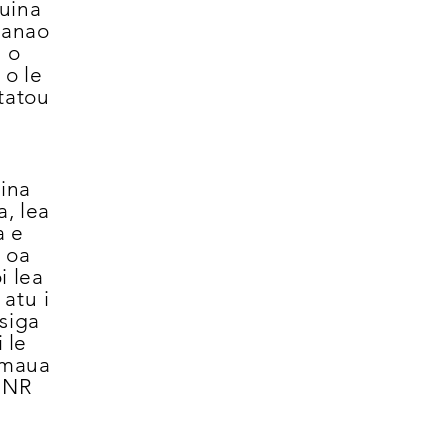
ʻuina
ananao
O o
o le
 tatou
uina
a, lea
a e
a oa
i lea
i atu i
usiga
 le
e maua
i NR