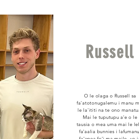
Russell
O le olaga o Russell sa
fa'atotonugalemu i manu m
le la'ititi na te ono manatu
Mai le tuputupu aʻe o le
tausia o mea uma mai le le
faʻaalia bunnies i lafumanu
faʻapea foʻi ma maile, ua i