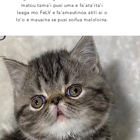
matou tama'i pusi uma e fa'ata'ita'i
leaga mo FeLV e fa'amautinoa atili ai o
lo'o e mauaina se pusi soifua maloloina.