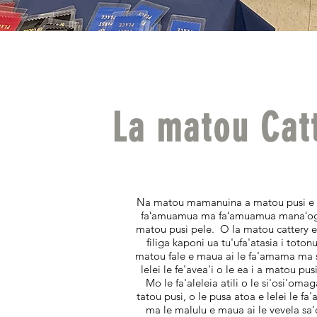
La matou Cat
Na matou mamanuina a matou pusi e a
faʻamuamua ma faʻamuamua manaʻog
matou pusi pele. O la matou cattery e 
filiga kaponi ua tu'ufa'atasia i totonu
matou fale e maua ai le fa'amama ma s
lelei le fe'avea'i o le ea i a matou pu
Mo le fa'aleleia atili o le si'osi'omag
tatou pusi, o le pusa atoa e lelei le fa'
ma le malulu e maua ai le vevela sa'o