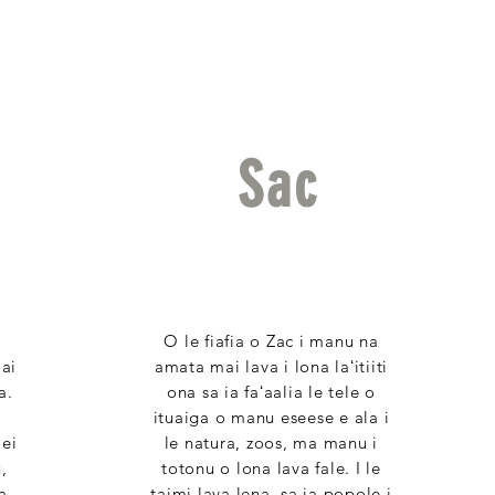
Sac
O le fiafia o Zac i manu na
ai
amata mai lava i lona laʻitiiti
a.
ona sa ia faʻaalia le tele o
ituaiga o manu eseese e ala i
lei
le natura, zoos, ma manu i
,
totonu o lona lava fale. I le
a
taimi lava lena, sa ia popole i