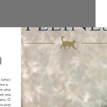
a
 luma i
uma a
usi uma
ani ona
manu. O
tou pusi