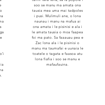
e
soo se manu ma amata ona
 o
tausia mea uma mai tadpoles
ma
i pusi. Mulimuli ane, o lona
ma
naunau i manu na mafua ai
a
ona amata i le pisinisi e ala i
oga
le amata tausia o moa faapea
 e
foi ma pato. Sa faaauau pea e
Zac lona ala i le pisinisi o
manu ma taumafai e uunaia le
oʻi
toatele o tagata e faasoa atu
a
lona fiafia i soo se manu e
 ia
mafaufauina.
na
u.