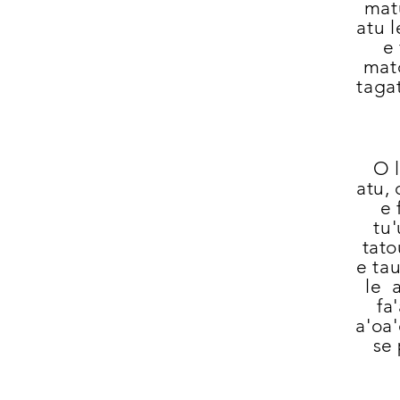
matu
atu 
e
mat
taga
O l
atu, 
e 
tu'
tato
e tau
le 
fa
a'oa'
se 