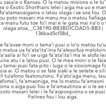
 sasa'e o Kansas. O la matou misiona o le tu
lea o Exotic Shorthairs lelei i aiga ma uo e m
 faʻatamaoaigaina o latou olaga i se soa fou. 
ou poto masani ma manu ma o matou fiafiaga 
ta-manu futu toe foʻi mai e le gata mai naʻo o
olaga atoa,
_C38190-BB3BDICDAD5-BB3
|
136bad5cf58d_
e fa'avae moni o tama'i pusi o lo'o matou tu'
o matua ua fa'ata'ita'iina fa'alesoifua maloloin
fa'aalia ai fo'i se uiga fa'ata'ita'i ma le alofa le
uina atu i a latou pusi. O le mea moni o le fai
u tamai pusi fata pito i luga o le siosiomaga fo
sia ai. O matou o se fale siaki a le setete e
sil
all tulafono faatonutonu. Fa'ato'aga manu, ta
'afoma'i, fa'amaoniga, ma lo matou fa'amaoni i
oina o aiga pusi fou e fa'amautinoa ai o le a
poto masani lelei i le fa'aopoopoina o se pus
Felines fou i lou aiga.