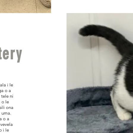
tery
la i le
a o a
tele ni
 o le
ili ona
si uma.
a o a
avevela
 i le