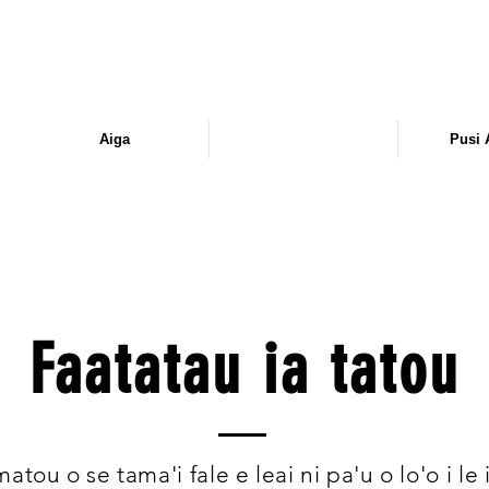
Aiga
Faatatau ia tatou
Pusi 
Faatatau ia tatou
atou o se tama'i fale e leai ni pa'u o lo'o i le i