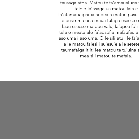
tausaga atoa. Matou te fa'amaualuga fo
tele o la'asaga ua matou faia e
fa'atamaoaigaina ai pea a matou pusi.
e pusi uma ona maua tulaga eseese o
laau eseese ma pou valu, fa'apea fo'i
tele o meata'alo fa'aosofia mafaufau e
aso uma i aso uma. O le sili atu i le fa
a le matou falesi'i su'esu'e a le setet
taumafaiga itiiti lea matou te tu'uina a
mea sili matou te mafaia.