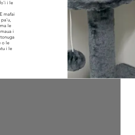
'i i le
 E mafai
 pa'u,
 ma le
 maua i
'atonuga
e o le
tu i le