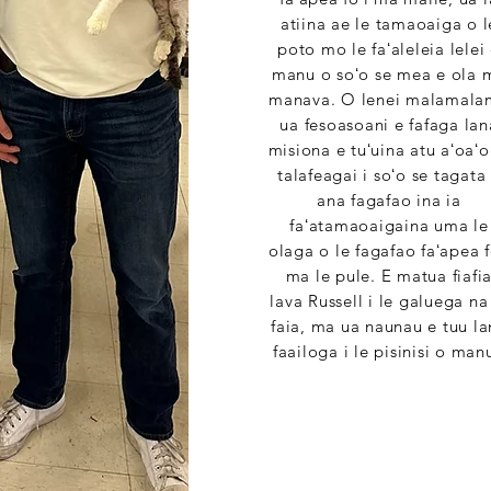
atiina ae le tamaoaiga o l
poto mo le faʻaleleia lelei
manu o soʻo se mea e ola 
manava. O lenei malamala
ua fesoasoani e fafaga lan
misiona e tuʻuina atu aʻoaʻ
talafeagai i soʻo se tagata
ana fagafao ina ia
faʻatamaoaigaina uma le
olaga o le fagafao faʻapea f
ma le pule. E matua fiafi
lava Russell i le galuega na
faia, ma ua naunau e tuu la
faailoga i le pisinisi o man