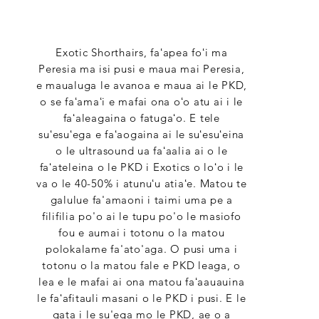
Exotic Shorthairs, faʻapea foʻi ma
Peresia ma isi pusi e maua mai Peresia,
e maualuga le avanoa e maua ai le PKD,
o se faʻamaʻi e mafai ona oʻo atu ai i le
faʻaleagaina o fatugaʻo. E tele
suʻesuʻega e faʻaogaina ai le suʻesuʻeina
o le ultrasound ua faʻaalia ai o le
faʻateleina o le PKD i Exotics o loʻo i le
va o le 40-50% i atunuʻu atiaʻe. Matou te
galulue fa'amaoni i taimi uma pe a
filifilia po'o ai le tupu po'o le masiofo
fou e aumai i totonu o la matou
polokalame fa'ato'aga. O pusi uma i
totonu o la matou fale e PKD leaga, o
lea e le mafai ai ona matou faʻaauauina
le faʻafitauli masani o le PKD i pusi. E le
gata i le su'ega mo le PKD, ae o a