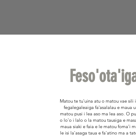
Feso'ota'ig
Matou te tu'uina atu o matou vae sili i
fegalegaleaiga faʻasalalau e maua 
matou pusi i lea aso ma lea aso. O p
o lo'o i lalo o la matou tausiga e mas
maua siaki e faia e le matou foma'i 
le isi la'asaga taua e fa'atino ma a ta