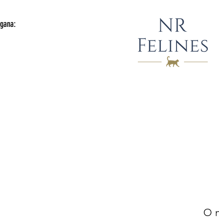
gana:
O m