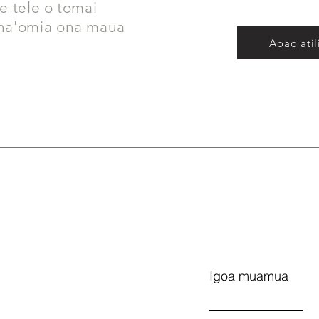
e tele o tomai
ana'omia ona maua
Aoao atil
Igoa muamua