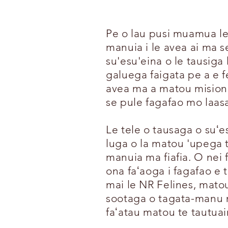
Pe o lau pusi muamua lea
manuia i le avea ai ma se
su'esu'eina o le tausig
galuega faigata pe a e fe
avea ma a matou misiona 
se pule fagafao mo laas
Le tele o tausaga o suʻe
luga o la matou 'upega t
manuia ma fiafia. O nei 
ona faʻaoga i fagafao e t
mai le NR Felines, matou t
sootaga o tagata-manu 
faʻatau matou te tautuai