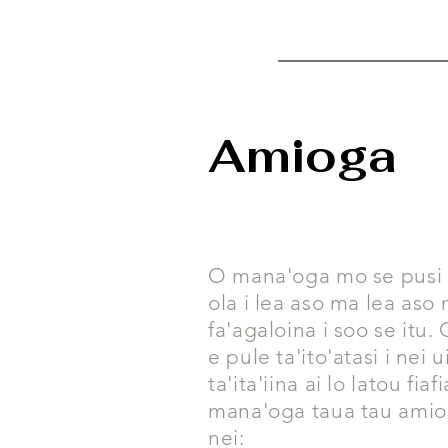
Amioga
O mana'oga mo se pusi 
ola i lea aso ma lea aso
fa'agaloina i soo se itu.
e pule ta'ito'atasi i nei 
ta'ita'iina ai lo latou fia
mana'oga taua tau amio 
nei: