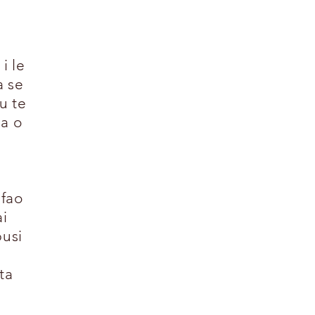
i le
a se
u te
ga o
afao
ai
pusi
ta