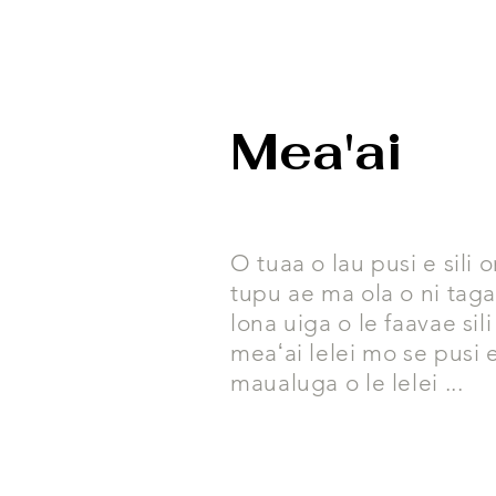
Mea'ai
O tuaa o lau pusi e sili on
tupu ae ma ola o ni tag
lona uiga o le faavae sili
meaʻai lelei mo se pusi 
maualuga o le lelei ...