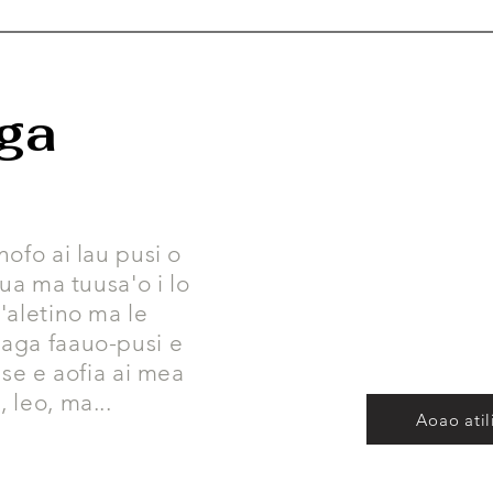
ga
nofo ai lau pusi o
aua ma tuusa'o i lo
a'aletino ma le
maga faauo-pusi e
eese e aofia ai mea
 leo, ma...
Aoao atil