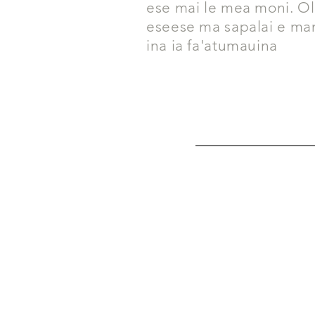
ese mai le mea moni. Ol
eseese ma sapalai e m
ina ia fa'atumauina