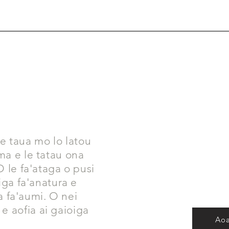
e taua mo lo latou
 ma e le tatau ona
 O le fa'ataga o pusi
uiga fa'anatura e
fia fa'aumi. O nei
e aofia ai gaioiga
Aoa