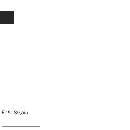
i
Fa&#39;aiu