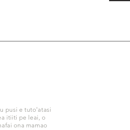
 pusi e tutoʻatasi
itiiti pe leai, o
 mafai ona mamao