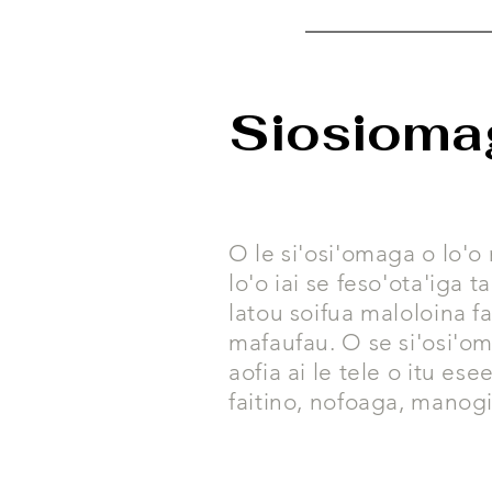
Siosioma
O le si'osi'omaga o lo'o 
lo'o iai se feso'ota'iga t
latou soifua maloloina f
mafaufau. O se si'osi'o
aofia ai le tele o itu es
faitino, nofoaga, manogi,