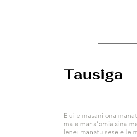
Tausiga
E ui e masani ona manatu
ma e manaʻomia sina mea 
lenei manatu sese e le