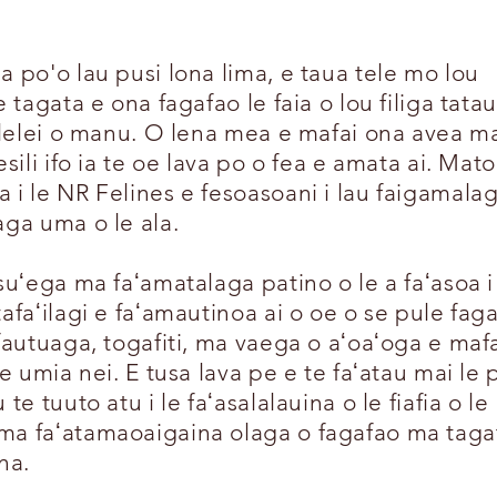
 po'o lau pusi lona lima, e taua tele mo lou
 tagata e ona fagafao le faia o lou filiga tatau 
a lelei o manu. O lena mea e mafai ona avea m
sili ifo ia te oe lava po o fea e amata ai. Mato
i le NR Felines e fesoasoani i lau faigamala
aga uma o le ala.
suʻega ma faʻamatalaga patino o le a faʻasoa i
afaʻilagi e faʻamautinoa ai o oe o se pule fag
fautuaga, togafiti, ma vaega o aʻoaʻoga e maf
e umia nei. E tusa lava pe e te faʻatau mai le 
e tuuto atu i le faʻasalalauina o le fiafia o le
ma faʻatamaoaigaina olaga o fagafao ma taga
na.