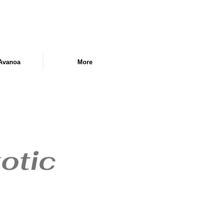
Avanoa
More
xotic