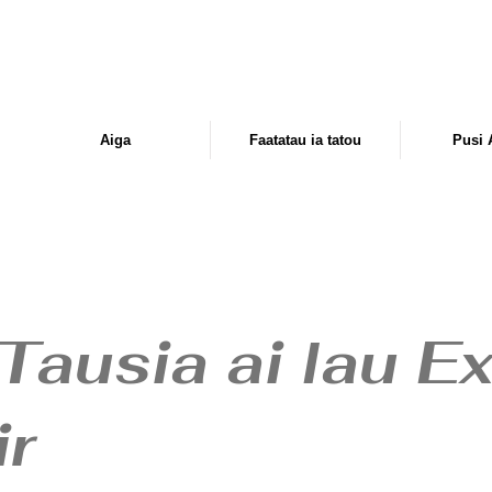
Aiga
Faatatau ia tatou
Pusi 
Tausia ai lau E
ir