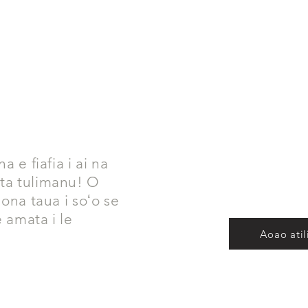
a e fiafia i ai na
ata tulimanu! O
 ona taua i soʻo se
e amata i le
Aoao atil