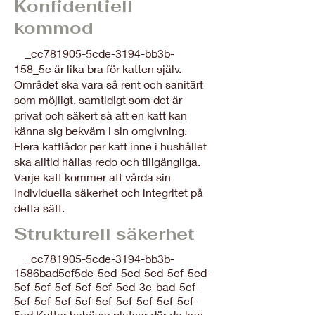
Konfidentiell
kommod
_cc781905-5cde-3194-bb3b-
158_5c är lika bra för katten själv.
Området ska vara så rent och sanitärt
som möjligt, samtidigt som det är
privat och säkert så att en katt kan
känna sig bekväm i sin omgivning.
Flera kattlådor per katt inne i hushållet
ska alltid hållas redo och tillgängliga.
Varje katt kommer att vårda sin
individuella säkerhet och integritet på
detta sätt.
Strukturell säkerhet
_cc781905-5cde-3194-bb3b-
1586bad5cf5de-5cd-5cd-5cd-5cf-5cd-
5cf-5cf-5cf-5cf-5cf-5cd-3c-bad-5cf-
5cf-5cf-5cf-5cf-5cf-5cf-5cf-5cf-5cf-
5cd Katter behöver platser där de kan