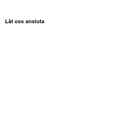
Låt oss ansluta
Förnamn
Efternamn
E-post*
Ämne