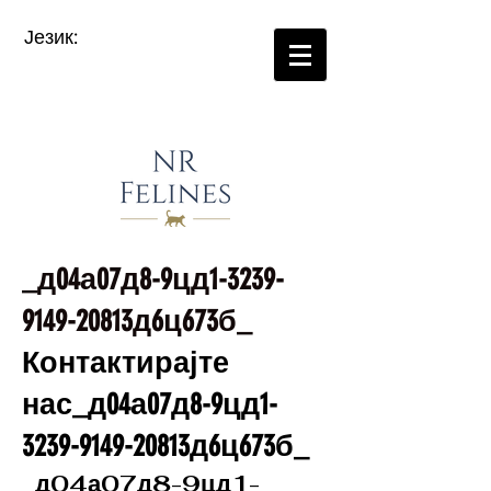
Језик:
_д04а07д8-9цд1-3239-
9149-20813д6ц673б_
Контактирајте
нас_д04а07д8-9цд1-
3239-9149-20813д6ц673б_
_д04а07д8-9цд1-