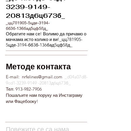
3239-9149-
20813д6ц673б_
_цц781905-5цде-3194-
бб3б-136бад5цф58д_
Обратите нам се! Волимо да причамо о
мачкама исто колико и ви!_цц781905-
5цде-3194-бб3б-136бад5цф58д_
Методе контакта
​E-mail:
​
nrfelines@gmail.com
_d04a07d8-
9cd1-3239-9149 -20813д6ц673б_
Тел:
913-982-7906
Пошаљите нам поруку на Инстаграму
или Фацебооку!
Повежите се са нама