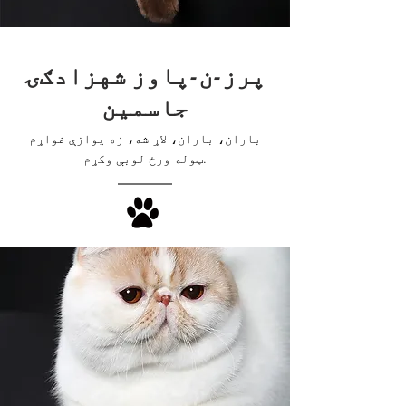
پرز-ن-پاوز شهزادګۍ
جاسمین
باران، باران، لاړ شه، زه یوازې غواړم
ټوله ورځ لوبې وکړم.