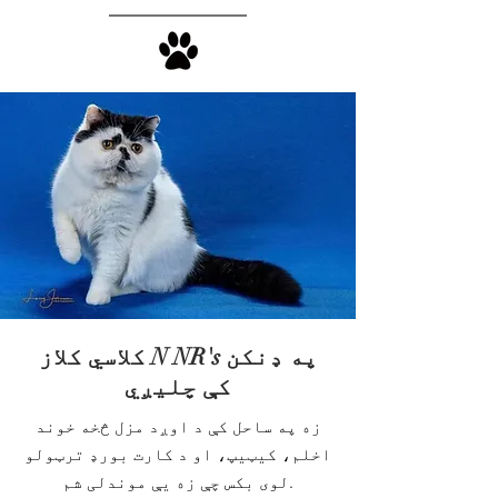
کلاسي کلاز N NR's په ډنکن
کې چلیږي
زه په ساحل کې د اوږد مزل څخه خوند
اخلم، کیټیپ، او د کارت بورډ ترټولو
لوی بکس چې زه یې موندلی شم.