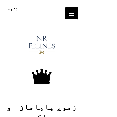
ژبه:
زموږ پاچاهان او