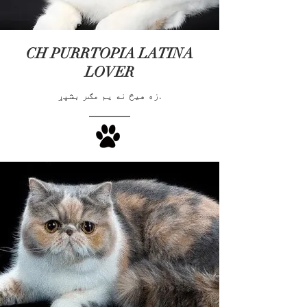
CH PURRTOPIA LATINA
LOVER
زه هیڅ نه یم مګر بشپړ.