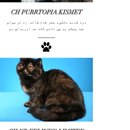
CH PURRTOPIA KISMET
دوه قدمه مخکې، صفر قدم شاته. زه تر ټولو
ښه پیشو یم چې تاسو کله هم اوریدلي دي.