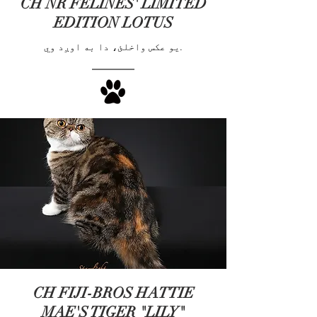
CH NR FELINES' LIMITED
EDITION LOTUS
یو عکس واخلئ، دا به اوږد وي.
CH FIJI-BROS HATTIE
MAE'S TIGER "LILY"