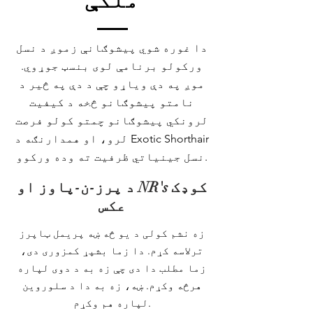
ملکې
دا غوره شوي پیشوګانې زموږ د نسل
ورکولو برنامې لوی بنسټ جوړوي.
موږ په دې ویاړو چې د دې په څیر د
نامتو پیشوګانو څخه د کیفیت
لرونکي پیشوګانو چمتو کولو فرصت
لرو، او همدارنګه د Exotic Shorthair
نسل جینیاتي ظرفیت ته وده ورکوو.
د پرز-ن-پاوز او NR's کوډک
عکس
زه نشم کولی د یو څه ښه پریمل ټاپرز
ترلاسه کړم. دا زما بشپړ کمزوری دی،
زما مطلب دا دی چې زه به د دوی لپاره
هرڅه وکړم. ښه، زه به دا د سلوروین
لپاره هم وکړم.