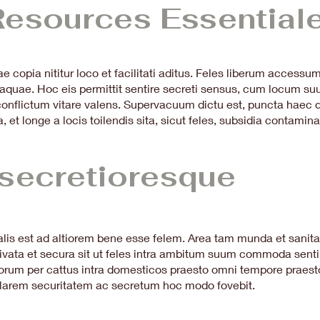
Resources Essential
 copia nititur loco et facilitati aditus. Feles liberum access
t aquae. Hoc eis permittit sentire secreti sensus, cum locum su
 conflictum vitare valens. Supervacuum dictu est, puncta haec 
t longe a locis toilendis sita, sicut feles, subsidia contamina
ecretioresque
lis est ad altiorem bene esse felem. Area tam munda et sanit
vata et secura sit ut feles intra ambitum suum commoda sentir
orum per cattus intra domesticos praesto omni tempore praesto
ularem securitatem ac secretum hoc modo fovebit.