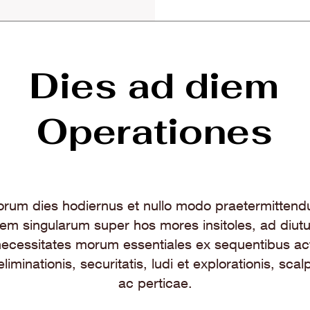
Dies ad diem
Operationes
orum dies hodiernus et nullo modo praetermittendu
em singularum super hos mores insitoles, ad diutu
ecessitates morum essentiales ex sequentibus act
liminationis, securitatis, ludi et explorationis, sca
ac perticae.