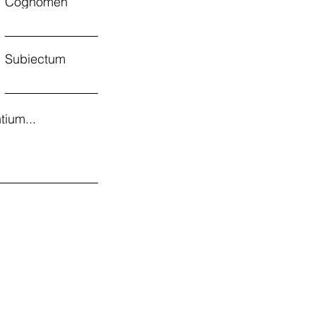
Cognomen
Subiectum
tium...