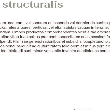
 structuralis
ltam, securam, vel securam quiescendo vel dormiendo sentire p
, feles arbores, perticas, vel etiam cistas vacuas in terra, s
iendam. Omnes productos comprehendentes sicut altae arbores
t aliae vitae tuae cattus praebent necessitates quas possidet fa
lpendi. His in se gerendi rationibus et subsidiis locupletandi p
 scalpendi perducit ad diuturnitatem feliciorem et minus pernic
locupletandi sunt minus verisimile invenire condiciones pernic