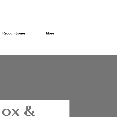
Recognitiones
More
lox &