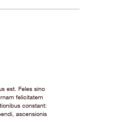
s est. Feles sino
rnam felicitatem
ionibus constant:
lpendi, ascensionis