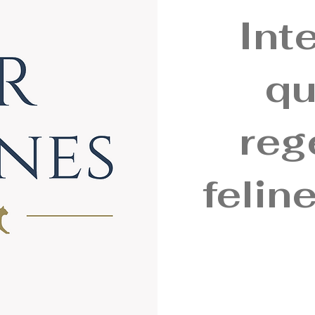
Int
q
reg
felin