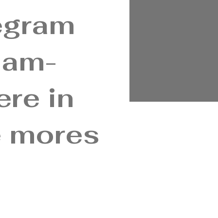
egram
uam-
ere in
e mores