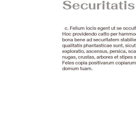
Securitatis
c. Felium locis egent ut se occu
Hoc providendo catto per hammocks
bona bene ad securitatem stabil
qualitatis phantasticae sunt, sicu
exploratio, ascensus, persica, sca
nugas, crustas, arbores et stipes
Feles copia positivarum copiarum 
domum tuam.