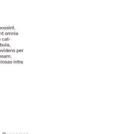
ossint.
unt omnia
 cat-
bula,
rovidens per
iosam.
iosas intra