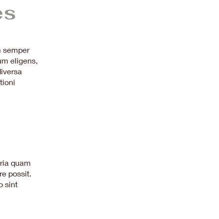
es
um semper
um eligens,
diversa
tioni
aria quam
e possit.
 sint