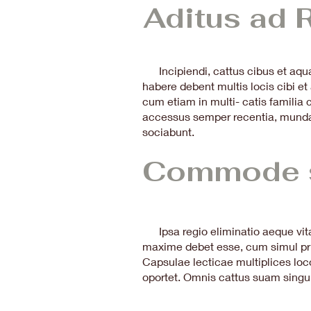
Aditus ad 
Incipiendi, cattus cibus et aquae
habere debent multis locis cibi e
cum etiam in multi- catis familia
accessus semper recentia, munda, e
sociabunt.
Commode s
Ipsa regio eliminatio aeque vita
maxime debet esse, cum simul pri
Capsulae lecticae multiplices loc
oportet. Omnis cattus suam sing