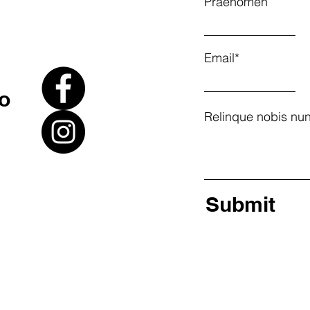
Praenomen
Email*
go
Relinque nobis nun
Submit