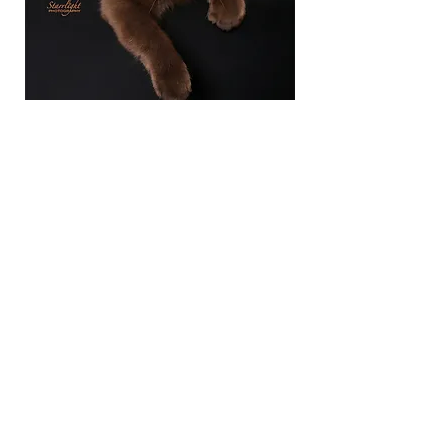
Dignum
Regium!