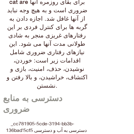
cat are برای بقای روزمره آنها
ضروری است و به هیچ وجه نباید
از آنها غافل شد. اجازه دادن به
گربه ها برای کنترل فردی بر این
رفتارهای غریزی منجر به شادی
طولانی مدت آنها می شود. این
نیازهای رفتاری ضروری شامل
اقدامات زیر است: خوردن،
نوشیدن، حذف، امنیت، بازی و
اکتشاف، خراشیدن، و بالا رفتن و
نشستن.
دسترسی به منابع
ضروری
_cc781905-5cde-3194-bb3b-
136bad'5cf5 دسترسی به آب و دسترسی