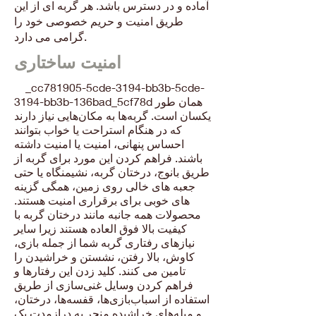
آماده و در دسترس باشد. هر گربه ای از این
طریق امنیت و حریم خصوصی خود را
گرامی می دارد.
امنیت ساختاری
_cc781905-5cde-3194-bb3b-5cde-
3194-bb3b-136bad_5cf78d همان طور
یکسان است. گربه‌ها به مکان‌هایی نیاز دارند
که در هنگام استراحت یا خواب بتوانند
احساس پنهانی، امنیت یا امنیت داشته
باشند. فراهم کردن این مورد برای گربه از
طریق بانوج، درختان گربه، نشیمنگاه یا حتی
جعبه های خالی روی زمین، همگی گزینه
های خوبی برای برقراری امنیت هستند.
محصولات همه جانبه مانند درختان گربه با
کیفیت بالا فوق العاده هستند زیرا سایر
نیازهای رفتاری گربه شما از جمله بازی،
کاوش، بالا رفتن، نشستن و خراشیدن را
تامین می کنند. کلید زدن این رفتارها و
فراهم کردن وسایل غنی‌سازی از طریق
استفاده از اسباب‌بازی‌ها، قفسه‌ها، درختان،
و میله‌های خراشیده منجر به درازمدت یک