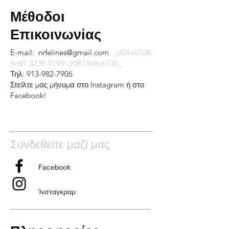
Μέθοδοι
Επικοινωνίας
​E-mail:
​
nrfelines@gmail.com
_d04a07d8-
9cd1-3239-9149 -20813d6c673b_
Τηλ:
913-982-7906
Στείλτε μας μήνυμα στο Instagram ή στο
Facebook!
Συνδεθείτε μαζί μας
Facebook
Ίνσταγκραμ