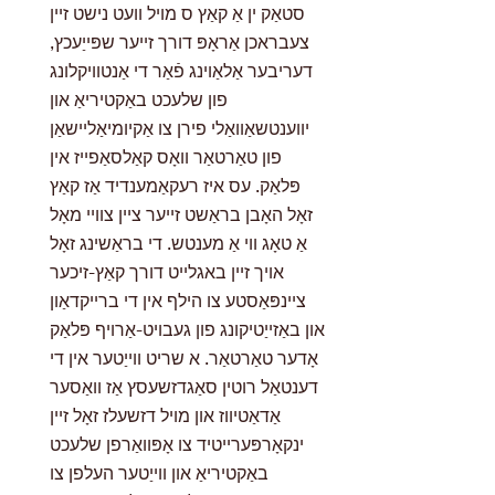
סטאַק ין אַ קאַץ ס מויל וועט נישט זיין
צעבראכן אַראָפּ דורך זייער שפּייַעכץ,
דעריבער אַלאַוינג פֿאַר די אַנטוויקלונג
פון שלעכט באַקטיריאַ און
יווענטשאַוואַלי פירן צו אַקיומיאַליישאַן
פון טאַרטאַר וואָס קאַלסאַפייז אין
פּלאַק. עס איז רעקאַמענדיד אַז קאַץ
זאָל האָבן בראַשט זייער ציין צוויי מאָל
אַ טאָג ווי אַ מענטש. די בראַשינג זאָל
אויך זיין באגלייט דורך קאַץ-זיכער
ציינפּאַסטע צו הילף אין די ברייקדאַון
און באַזייַטיקונג פון געבויט-אַרויף פּלאַק
אָדער טאַרטאַר. א שריט ווייַטער אין די
דענטאַל רוטין סאַגדזשעסץ אַז וואַסער
אַדאַטיווז און מויל דזשעלז זאָל זיין
ינקאָרפּערייטיד צו אָפּוואַרפן שלעכט
באַקטיריאַ און ווייַטער העלפן צו