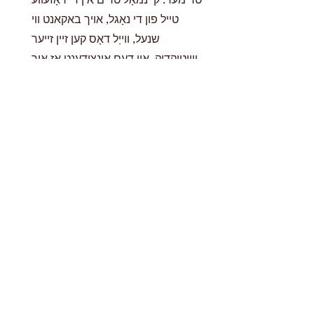
טייל פון די נאָגל, אויך באקאנט ווי
שנעל, ווייַל דאָס קען זיין זייער
ווייטיקדיק. אין דעם אינצידענט אַז איר
אַקסאַדענאַלי שלאָגן זייער שנעל, זיין
זיכער צו האָבן סטיפּטיק פּאַודער צו
האַלטן די נאָגל פון בלידינג ווי שנעל ווי
מעגלעך. נעמען די צייט צו לערנען די
צונעמען פּרינסאַפּאַלז, פּראָדוקטן און
פּראָוסידזשערז פֿאַר כייַע זאָרגן, וועט אָן
אַ צווייפל זיין די דיטערמאַנינג פאַקטאָר
פון דיין כייַע ס לאַנג טערמין הצלחה.
ליטערבאָקס
היגיענע