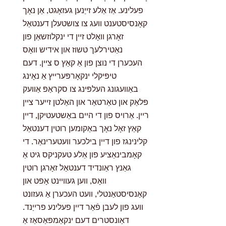
פעלינע. אַז אַלע זייַנען געזאָגט, אַן נאָך
קאָנסיסטענט וועג צו צושטעלן דענטאַל
זאָרגן וואָלט זיין די ינקלוזשאַן פון
נאַטירלעך טשוז און אידיש וואָס
העכערן די נוצן פון אַ קאַץ ס ציין. דעם
טיפּיקלי ינקאָרפּערייץ אַ נאָינג
באַוועגונג העלפּינג צו סקראַפּ אַוועק
פּלאַק און טאַרטאַר און האַלטן זייער ציין
ריין. אַרויס פון די היים באַשטעטיקן, דיין
קאַץ זאָל נאָך באַקומען רוטין דענטאַל
קלינינגז פון דיין בילכער וועטערינאַר. די
קאָמבינאַציע פון אַלע טעקניקס גיט אַ
גאַנץ ראַונדיד דענטאַל זאָרגן רוטין
וואָס, ווען געוויינט אָפט און
קאַנסיסטאַנטלי, וועט העכערן אַ געזונט
וועג פון לעבן פֿאַר דיין פעלינע פרייַנד.
דאַונסטרים דעם ינקאַמפּאַסאַז אַ