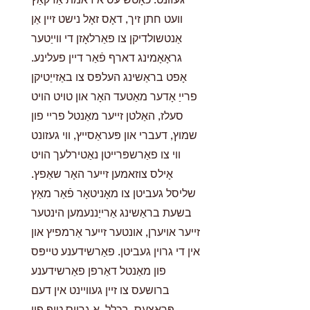
וועט חתן זיך, דאָס זאָל נישט זיין אַן
אַנטשולדיקן צו פאַרלאָזן די ווייַטער
גראָאָמינג דארף פֿאַר דיין פעלינע.
אָפט בראַשינג העלפּס צו באַזייַטיקן
פרייַ אָדער מאַטעד האָר און טויט הויט
סעלז, האַלטן זייער מאַנטל פריי פון
שמוץ, דעברי און פּעראַסייץ, ווי געזונט
ווי צו פאַרשפּרייטן נאַטירלעך הויט
אָילס צוזאמען זייער האָר שאַפץ.
שליסל געביטן צו מאָניטאָר פֿאַר מאַץ
בשעת בראַשינג אַרייַננעמען הינטער
זייער אויערן, אונטער זייער אַרמפיץ און
אין די גרוין געביטן. פאַרשידענע טייפּס
פון מאַנטל דאַרפן פאַרשידענע
ברושעס צו זיין געוויינט אין דעם
פּראָצעס. בכלל, אַ גרויס טיפּ פון