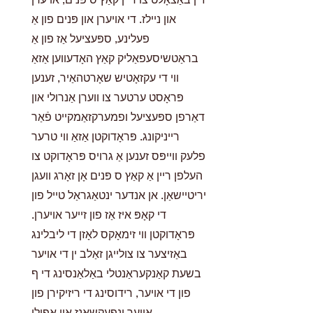
און ניילז. די אויערן און פּנים פון אַ
פעלינע, ספּעציעל אַז פון אַ
בראַטשיסעפאַליק קאַץ האָדעווען אַזאַ
ווי די עקזאָטיש שאָרטהאַיר, זענען
פּראָסט ערטער צו ווערן אַנרולי און
דאַרפן ספּעציעל ופמערקזאַמקייט פֿאַר
רייניקונג. פּראָדוקטן אַזאַ ווי טרער
פלעק ווייפּס זענען אַ גרויס פּראָדוקט צו
העלפן ריין אַ קאַץ ס פּנים אָן זאָרג וועגן
יריטיישאַן. אן אנדער ינטאַגראַל טייל פון
די קאָפּ איז אַז פון זייער אויערן.
פּראָדוקטן ווי זימאָקס לאָזן די ליבלינג
באַזיצער צו צולייגן זאַלב ין די אויער
בשעת קאַנקעראַנטלי באַלאַנסינג די ף
פון די אויער, רידוסינג די ריזיקירן פון
אויער ינפעקשאַנז און אפילו