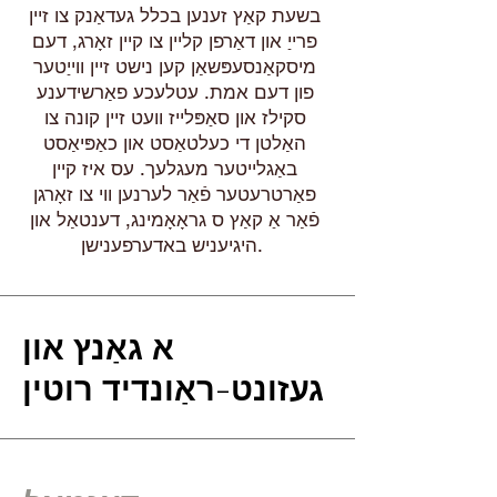
בשעת קאַץ זענען בכלל געדאַנק צו זיין
פרייַ און דאַרפן קליין צו קיין זאָרג, דעם
מיסקאַנסעפּשאַן קען נישט זיין ווייַטער
פון דעם אמת. עטלעכע פאַרשידענע
סקילז און סאַפּלייז וועט זיין קונה צו
האַלטן די כעלטאַסט און כאַפּיאַסט
באַגלייטער מעגלעך. עס איז קיין
פאַרטרעטער פֿאַר לערנען ווי צו זאָרגן
פֿאַר אַ קאַץ ס גראָאָמינג, דענטאַל און
היגיעניש באדערפענישן.
א גאַנץ און
געזונט-ראַונדיד רוטין