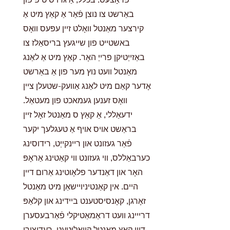
באַרשט צו נוצן פֿאַר אַ קאַץ מיט אַ
קירצער מאַנטל וואָלט זיין עפּעס וואָס
באשטייט פון שייגעץ בריסאַלז צו
באַזייַטיקן פרייַ האָר. קאַץ מיט אַ לאַנג
מאַנטל וועט נוץ מער פון אַ באַרשט
אָדער קאַם מיט לאַנג אַוועק-שטעלן ציין
וואָס זענען געמאכט פון מעטאַל.
ידעאַללי, אַ קאַץ ס מאַנטל זאָל זיין
בראַשט אויס אויף אַ טעגלעך יקער
פֿאַר געזונט און ריינקייַט, רידוסינג
כערבאַללס, ווי געזונט ווי קאַטינג אַראָפּ
האָר און דאַנדער פלאָוטינג אַרום דיין
היים. אין קאַנטיניויישאַן מיט מאַנטל
זאָרגן, קאָנסיסטענט ביידינג און קלאַפּ
דרייינג וועט דראַמאַטיקלי פֿאַרבעסערן
דיין קאַץ מאַנטל קוואַליטעט, רעדוצירן