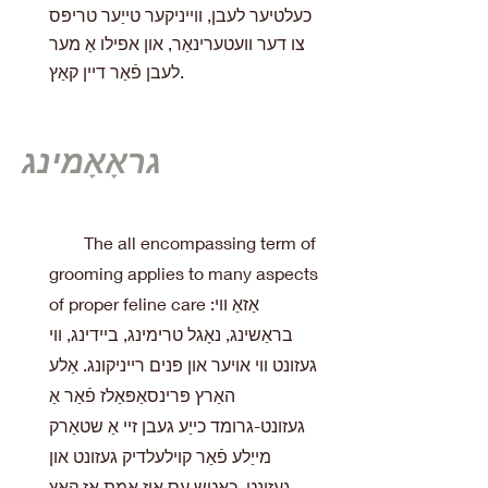
כעלטיער לעבן, ווייניקער טייַער טריפּס
צו דער וועטערינאַר, און אפילו אַ מער
לעבן פֿאַר דיין קאַץ.
גראָאָמינג
The all encompassing term of
grooming applies to many aspects
of proper feline care אַזאַ ווי:
בראַשינג, נאָגל טרימינג, ביידינג, ווי
געזונט ווי אויער און פּנים רייניקונג. אַלע
האַרץ פּרינסאַפּאַלז פֿאַר אַ
געזונט-גרומד כייַע געבן זיי אַ שטאַרק
מייַלע פֿאַר קוילעלדיק געזונט און
געזונט. כאָטש עס איז אמת אַז קאַץ