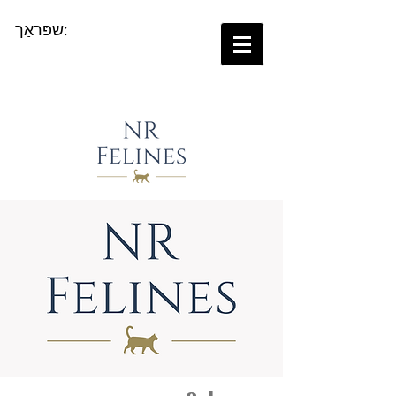
שפּראַך: