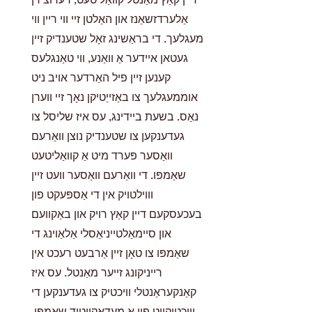
אַלערדזשאַנז און האַלטן זיי ווי ריין ווי
מעגלעך. די בראַשינג זאָל שטענדיק זיין
געטאן איידער אַ וואַנע, ווי טאַנגלעס
קענען זיין פיל האַרדער אויב ניט
אוממעגלעך צו באַזייַטיקן נאָך זיי ווערן
נאַס. בשעת ביידינג, עס איז שליסל צו
געדענקען צו שטענדיק נוצן וואַרעם
וואַסער פּערד מיט אַ קוואַליטעט
שאַמפּו. די וואַרעם וואַסער וועט זיין
וווילטויק אין די אַספּעקט פון
בעכעסקעם דיין קאַץ רויק און באַקוועם
און סיימאַלטייניאַסלי אַלאַוינג די
שאַמפּו צו טאָן זיין אַרבעט רעכט אין
רייניקונג זייער מאַנטל. עס איז
קאַנקעראַנטלי וויכטיק צו געדענקען די
וויכטיקייט פון אַ מעדאַקייטיד שאַמפּו,