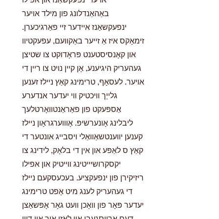
באַהאַנדלונג פון מילד אויער
ינפעקשאַנז איידער זיי פאַרגיכערן.
זימאָקס איז אַ זייער באַקוועם, עפעקטיוו
און קאָנסיסטענט פּראָדוקט צו שטיצן
געהעריק היגיענע, אָן קיין נויט צו ריין די
אויער. לעסאָף, טרימינג קאַץ ניילז זענען
גלייַך וויכטיק ווי יעדער אנדערע
אַספּעקט פון פאַראַנטוואָרטלעך
ליבלינג אָונערשיפּ. אָוווערגראָון ניילז
קענען יווענטשאַוואַלי ויסבייג אונטער די
קאַץ ס לאַפּע און אין די בלאָק, לידינג צו
יקסקרושיייטינג ווייטיק און אפילו
ריזיקירן פון ינפעקציע. בעכעסקעם ניילז
די געהעריק לענג מיט אָפט טרימינג
יעדער פּאָר פון וואָכן וועט גאָר אָפּשאַצן
דעם אַרויסגעבן און לאָזן איר און דיין