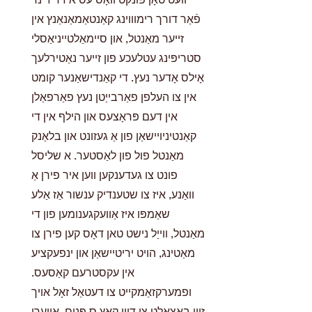
פֿאַר דורך רימוווינג קאַנטאַמאַנאַנץ אין
זייער מאַנטל, און סיימאַלטייניאַסלי
סטריפּינג עטלעכע פון זייער נאַטירלעך
אָילס אָדער נעץ. די קאַנדישאַנער קומט
אין צו העלפן פאַרבייַטן נעץ פאַרפאַלן
אין דעם פּראָצעס און הילף אין די
קאַנטיניויישאַן פון אַ געזונט און בלאַנק
מאַנטל פול פון לאַסטער. א שליסל
פונט צו געדענקען ווען איר פירן אַ
וואַנע, איז צו שטענדיק ענשור אַז אַלע
שאַמפּו איז אַוועקגענומען פון די
מאַנטל, ווייַל נישט טאן דאָס קען פירן צו
מאַטינג, הויט יריטיישאַן און ינפעקציע
אין עקסטרעם קאַסעס.
ופמערקזאַמקייט צו דעטאַל זאָל אויך
זיין באַצאָלט צו דיין קאַץ ס פּנים, אויערן