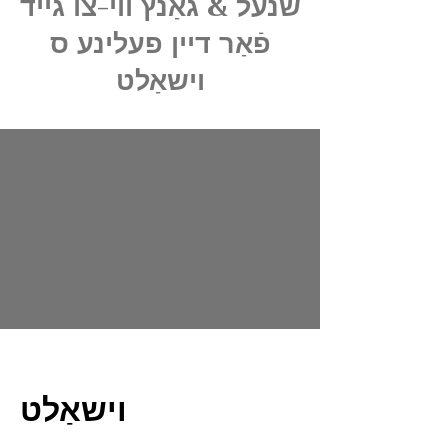
שנעל & גאַנץ ווי-צו גייד
פֿאַר דיין פעלינע ס
וישאַלט
וישאַלט