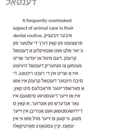
דענטאַל
A frequently overlooked
aspect of animal care is their
dental routine. איבער זיבעציק
פּראָצענט פון קאַץ דורך די עלטער פון
3 יאר אַלט וועט אַנטוויקלען אַ דענטאַל
קרענק. דעם מיטל אַז יעדער שריט
גענומען צו געהעריק דענטאַל היגיענע
איז אַ שריט אין די רעכט ריכטונג. די
סיבה הינטער דענטאַל קרענק איז אַזאַ
אַ פאַרשפּרייטער פּראָבלעם מיט קאַץ,
איז אַז זייער דיגעסטיווע סיסטעם איז
גאָר אַנדערש פון אונדזער. א קאַץ ס
דיידזשעסטשאַן וועט אָנהייבן אין זייער
מאָגן, ווי קעגן צו זייער מויל אַזאַ ווי אין
יומאַנז. קיין עסנוואַרג פּאַרטיקאַלז