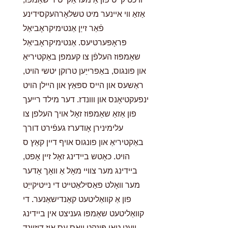
אַזאַ ווי איינער מיט טשלאָרהעקסידינע
פֿאַר זייַן אַנטימיקראָביאַל
פּראָפּערטיעס. אַנטימיקראָביאַל
שאַמפּוז העלפֿן צו קעמפן באַקטיריאַ
און פונגוס, באַפרייַען טרוקן יטשי הויט,
ראַשעס און הייס ספּאַץ און היילן הויט
ינפעקטיאָנס און ווונדז. דער מילד רייעך
פון אַזאַ שאַמפּוז זאָל אויך העלפן צו
עלימינירן אָודערז געפֿירט דורך
באַקטיריאַ און פונגוס אויף דיין קאַץ ס
הויט. כאָטש ביידינג זאָל זיין אָפט,
ביידינג מער צוויי מאָל אַ וואָך אָדער
מער וואָלט פאַסילאַטייט די נייטיקייַט
פון אַ קוואַליטעט קאַנדישאַנער. די
קוואַליטעט שאַמפּו געניצט אין ביידינג
וועט טאָן פּונקט וואָס עס איז דיזיינד