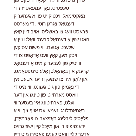
סעפּסיס, נאָך עמפאַסייזיז די
מאַקסימאַל וויכטיקייט פון אַ געהעריק
דענטאַל זאָרגן רוטין. די מערסט
פּראָסט וועג צו באַשליסן אויב דיין קאַץ
האט שוין אַ דענטאַל קרענק וואָלט זיין אַ
שלעכט אָטעם. ווי פּשוט עס קען
ויסקומען, קאַץ וועט אַדאַפּט צו די
ווייטיק פון לעבעדיק מיט אַ דענטאַל
קרענק און באַהאַלטן אַלע סימפּטאָמס,
און לאָזן איר צו שמעקן זייער אָטעם אין
די נאָמען פון גוט געזונט. ווי מיט די
וואַסט מערהייַט פון טינגז אין דער
וועלט, פאַרהיטונג איז בעסער ווי
באַהאַנדלונג. נעמען עס אויף זיך ווי אַ
פלייַסיק ליבלינג באַזיצער צו פאַרמייַדן,
ידענטיפיצירן און מייַכל קיין ישוז גרויס
אָדער קליין וואָס קענען פּאַסירן מיט דיין