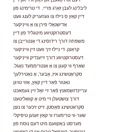
ליבלינג לעבן זאָרג פריי. די טרימינג פון
דיין קאַץ ס ניילז צו געהעריק לענג וועט
אַדישנאַלי פירן צו אַ ווייניקער
דעסטרוקטיווע מיטגליד פון דיין
משפּחה דורך רידוסינג די אָנטרייַבן צו
קראַצן. די ניילז זיך וועט זיין ווייניקער
דעסטרוקטיווע דורך זייַענדיק ווייניקער
שאַרף ווי קעגן צו אַ אַנטריממעד נאָגל.
סקראַטשינג איז, אָבער, אַ נאַטירלעך
נאַטור פֿאַר דיין קאַץ, אַזוי טויגן
עריינדזשמאַנץ פֿאַר זיי זאָל זיין געמאכט
דורך צושטעלן זיי מיט אַ קוואַליטעט
סקראַטשינג פּאָסטן. זייט זיכער צו נוצן
שער-ווי טרימערז ווי קאַץ זענען טיפּיקלי
מערסט באַקוועם מיט דעם נוסח פון
טרימער. קיינמאָל טרים אין די ראָזעווע