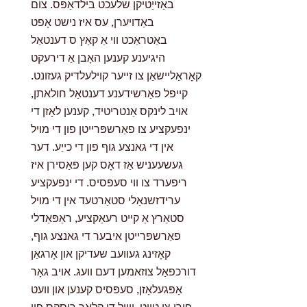
באַזייַטיקן שלעכט בילדאַפּס. צום
באַדויערן, עס איז נישט אָפט
באַטראַכט ווי אַ קאַץ ס דענטאַל
היגיענע קענען האָבן אַ דירעקט
קאָראַליישאַן צו זייער קוילעלדיק געזונט.
קייפל פאַרשידענע דענטאַל חולאתן,
אויב לינקס אַנטריטיד, קענען לאָזן די
ינפעקציע צו פאַרשפּרייטן פון די מויל
אין די גאנצע גוף פון די כייַע. דער
געשעעניש אַז דאָס קען פּאַסירן איז
ריפערד צו ווי סעפּסיס. די ינפעקציע
ערידזשנאַלי סטאַרטעד אין די מויל
סטאַרץ אַ קייט רעאַקציע, ראַפּאַדלי
פאַרשפּרייטן איבער די גאנצע גוף,
קאָזינג געוועב שעדיקן און אָרגאַן
דורכפאַל צוזאמען דעם וועג. אויב גאָר
אָפּגעלאָזן, סעפּסיס קענען און וועט
פירן צו טויט. ווייל די קלאָר ריסקס פון