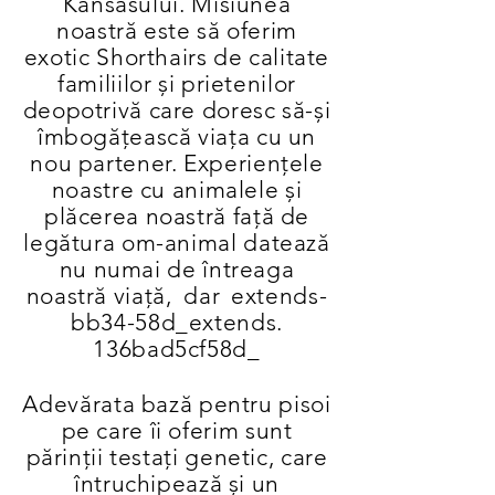
Kansasului. Misiunea
noastră este să oferim
exotic Shorthairs de calitate
familiilor și prietenilor
deopotrivă care doresc să-și
îmbogățească viața cu un
nou partener. Experiențele
noastre cu animalele și
plăcerea noastră față de
legătura om-animal datează
nu numai de întreaga
noastră viață,
dar
extends-
bb34-58d_extends.
136bad5cf58d_
Adevărata bază pentru pisoi
pe care îi oferim sunt
părinții testați genetic, care
întruchipează și un