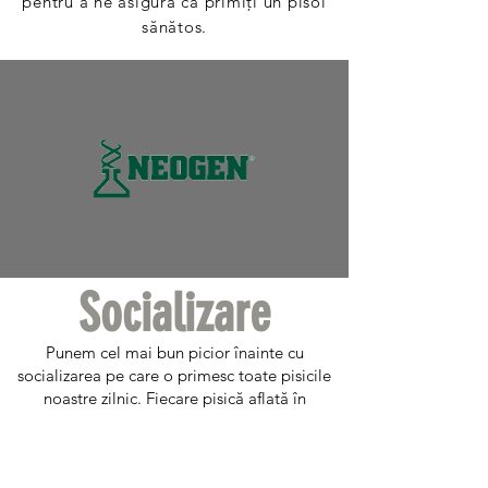
pentru a ne asigura că primiți un pisoi
sănătos.
Socializare
Punem cel mai bun picior înainte cu
socializarea pe care o primesc toate pisicile
noastre zilnic. Fiecare pisică aflată în
îngrijirea noastră primește în mod regulat
controale efectuate de medicul nostru
veterinar. Un alt pas crucial implementat cu