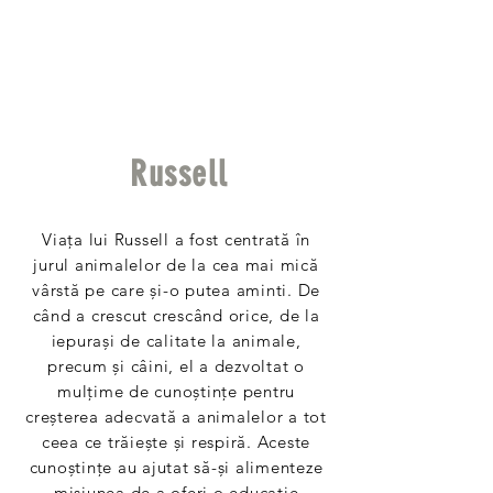
Russell
Viața lui Russell a fost centrată în
jurul animalelor de la cea mai mică
vârstă pe care și-o putea aminti. De
când a crescut crescând orice, de la
iepurași de calitate la animale,
precum și câini, el a dezvoltat o
mulțime de cunoștințe pentru
creșterea adecvată a animalelor a tot
ceea ce trăiește și respiră. Aceste
cunoștințe au ajutat să-și alimenteze
misiunea de a oferi o educație