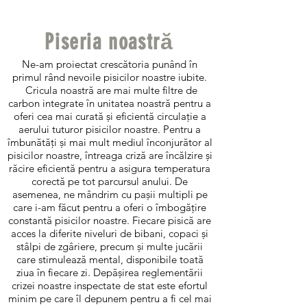
Piseria noastră
Ne-am proiectat crescătoria punând în
primul rând nevoile pisicilor noastre iubite.
Cricula noastră are mai multe filtre de
carbon integrate în unitatea noastră pentru a
oferi cea mai curată și eficientă circulație a
aerului tuturor pisicilor noastre. Pentru a
îmbunătăți și mai mult mediul înconjurător al
pisicilor noastre, întreaga criză are încălzire și
răcire eficientă pentru a asigura temperatura
corectă pe tot parcursul anului. De
asemenea, ne mândrim cu pașii multipli pe
care i-am făcut pentru a oferi o îmbogățire
constantă pisicilor noastre. Fiecare pisică are
acces la diferite niveluri de bibani, copaci și
stâlpi de zgâriere, precum și multe jucării
care stimulează mental, disponibile toată
ziua în fiecare zi. Depășirea reglementării
crizei noastre inspectate de stat este efortul
minim pe care îl depunem pentru a fi cel mai