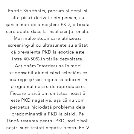
Exotic Shorthairs, precum și perșii și
alte pisici derivate din persan, au
șanse mari de a moșteni PKD, o boală
care poate duce la insuficiență renală.
Mai multe studii care utilizează
screening-ul cu ultrasunete au arătat
că prevalența PKD la exotice este
între 40-50% în țările dezvoltate.
Acționăm întotdeauna în mod
responsabil atunci când selectăm ce
nou rege și/sau regină să aducem în
programul nostru de reproducere.
Fiecare pisică din unitatea noastră
este PKD negativă, așa că nu vom
perpetua niciodată problema deja
predominantă a PKD la pisici. Pe
lângă testarea pentru PKD, toți pisoii
noștri sunt testați negativ pentru FeLV