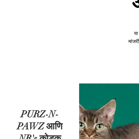
या
मांजरी
PURZ-N-
PAWZ आणि
NR's कोडक