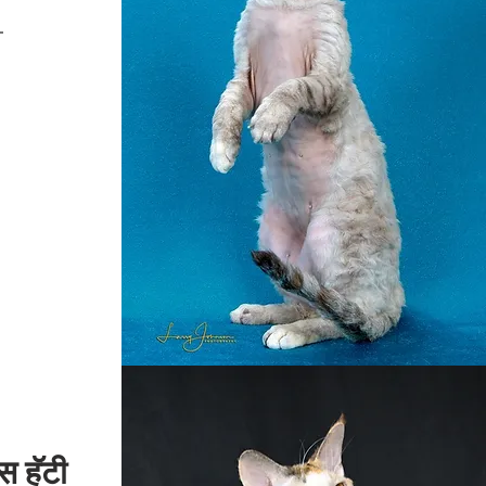
स हॅटी