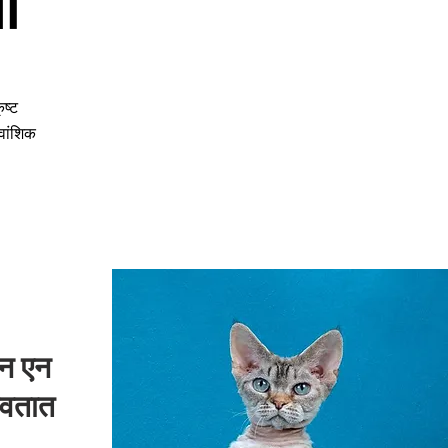
ी
ष्ट
ुवांशिक
एन एन
वतात