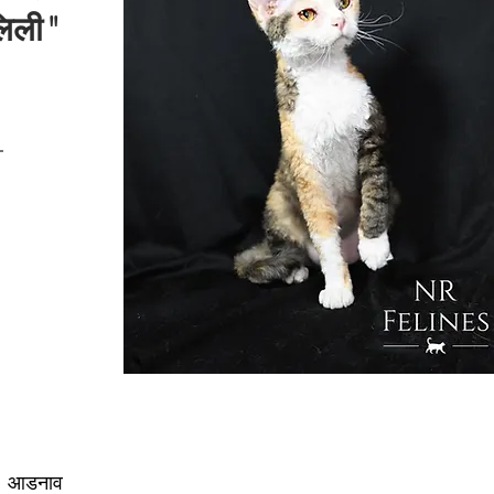
लिली"
आडनाव