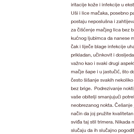
iritacije kože i infekcije u e
Uši i lice mačaka, posebno p
postaju neposlušna i zahtije
za čišćenje mačjeg lica bez b
kućnog ljubimca da nanese ma
čak i liječe blage infekcije 
prikladan, učinkovit i doslje
važno kao i svaki drugi aspek
mačje šape i u jastučić, što d
često šišanje svakih nekoliko
bez brige. Podrezivanje nokt
vaše obitelji smanjujući potre
neobrezanog nokta. Češanje j
način da joj pružite kvalitet
sviđa taj stil trimera. Nikada 
slučaju da ih slučajno pogodit