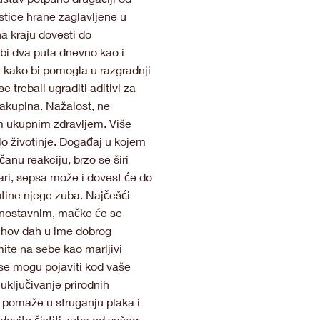
estice hrane zaglavljene u
na kraju dovesti do
bi dva puta dnevno kao i
e kako bi pomogla u razgradnji
 trebali ugraditi aditivi za
 nakupina. Nažalost, ne
im ukupnim zdravljem. Više
jelo životinje. Događaj u kojem
anu reakciju, brzo se širi
ari, sepsa može i dovest će do
utine njege zuba. Najčešći
ednostavnim, mačke će se
njihov dah u ime dobrog
mite na sebe kao marljivi
i se mogu pojaviti kod vaše
uključivanje prirodnih
i pomaže u struganju plaka i
dovito čistiti zube od vašeg