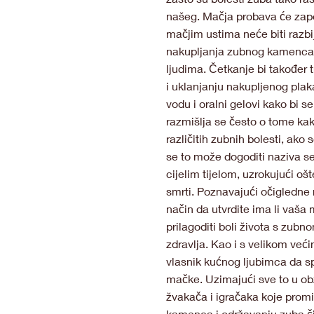
našeg. Mačja probava će započe
mačjim ustima neće biti razbij
nakupljanja zubnog kamenca k
ljudima. Četkanje bi također 
i uklanjanju nakupljenog plaka
vodu i oralni gelovi kako bi s
razmišlja se često o tome ka
različitih zubnih bolesti, ako 
se to može dogoditi naziva se
cijelim tijelom, uzrokujući o
smrti. Poznavajući očigledne 
način da utvrdite ima li vaša
prilagoditi boli života s zubn
zdravlja. Kao i s velikom veći
vlasnik kućnog ljubimca da spri
mačke. Uzimajući sve to u obz
žvakača i igračaka koje promi
kamenca i održavanju zuba čis