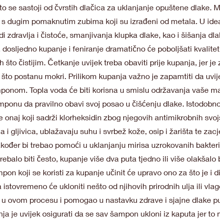
to se sastoji od čvrstih dlačica za uklanjanje opuštene dlake
šlja s dugim pomaknutim zubima koji su izrađeni od metala. U id
i zdravlja i čistoće, smanjivanja klupka dlake, kao i šišanja dlak
dosljedno kupanje i feniranje dramatično će poboljšati kvalite
ih što čistijim. Četkanje uvijek treba obaviti prije kupanja, jer 
što postanu mokri. Prilikom kupanja važno je zapamtiti da uvije
mponom. Topla voda će biti korisna u smislu održavanja vaše 
ponu da pravilno obavi svoj posao u čišćenju dlake. Istodobno
e onaj koji sadrži klorheksidin zbog njegovih antimikrobnih sv
 i gljivica, ublažavaju suhu i svrbež kože, osip i žarišta te zacj
kođer bi trebao pomoći u uklanjanju mirisa uzrokovanih bakteri
ebalo biti često, kupanje više dva puta tjedno ili više olakšalo 
on koji se koristi za kupanje učinit će upravo ono za što je i di
 istovremeno će ukloniti nešto od njihovih prirodnih ulja ili vla
 u ovom procesu i pomogao u nastavku zdrave i sjajne dlake pu
nja je uvijek osigurati da se sav šampon ukloni iz kaputa jer to