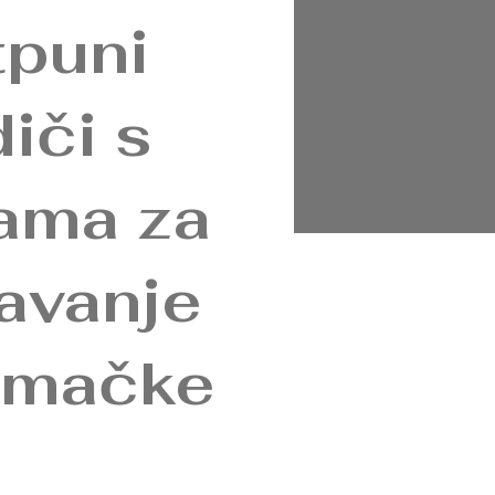
tpuni
iči s
ama za
avanje
 mačke