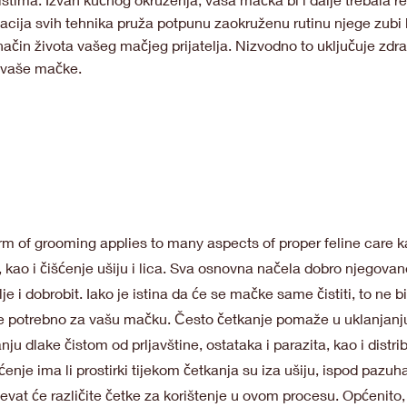
cija svih tehnika pruža potpunu zaokruženu rutinu njege zubi ko
ačin života vašeg mačjeg prijatelja. Nizvodno to uključuje zdravi
ot vaše mačke.
f grooming applies to many aspects of proper feline care kao
, kao i čišćenje ušiju i lica. Sva osnovna načela dobro njegova
e i dobrobit. Iako je istina da će se mačke same čistiti, to ne bi
e potrebno za vašu mačku. Često četkanje pomaže u uklanjanju
ju dlake čistom od prljavštine, ostataka i parazita, kao i distrib
ćenje ima li prostirki tijekom četkanja su iza ušiju, ispod pazuh
jevat će različite četke za korištenje u ovom procesu. Općenito