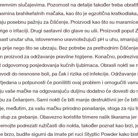
kstremnim slučajevima. Pozornost na detalje također treba obratiti
asmina brahikefalnih mačaka, kao što je egzotična kratkodlaka
vaju posebnu pažnju za čišćenje. Proizvodi kao što su maramice
rige o iritaciji. Drugi sastavni dio glave su uši. Proizvodi pop
st unutar uha, istovremeno uravnotežujući pH u uhu, smanjujući
uha prije nego što se ubrzaju. Bez potrebe za prethodnim čišćen
dan proizvod za održavanje pravilne higijene. Konačno, podreziv
t odgovornog posjedovanja kućnih ljubimaca. Obrasli nokti se n
ovodi do nesnosne boli, pa čak i rizika od infekcije. Održavanje 
 tjedana u potpunosti će poništiti ovaj problem i omogućiti vam
iju vaše mačke na odgovarajuću duljinu dodatno će dovesti do 
bu za češanjem. Sami nokti će biti manje destruktivni jer će biti
e, međutim, za vašu mačku prirodno ponašanje, stoga za nju t
an stup za grebanje. Obavezno koristite trimere nalik škarama j
nemojte podrezati ružičasti dio nokta, također poznat kao brzi, j
e brzo, budite sigurni da imate pri ruci Styptic Powder kako biste