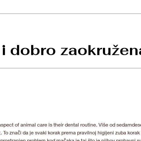
i dobro zaokružena
ct of animal care is their dental routine. Više od sedamdes
t. To znači da je svaki korak prema pravilnoj higijeni zuba kor
sprostranjen problem kod mačaka je taj što je njihov probavni s