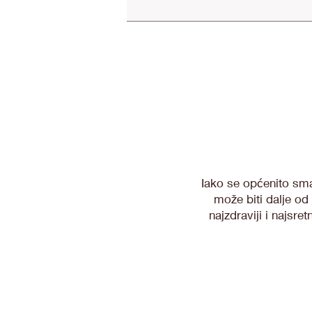
Iako se općenito sma
može biti dalje od 
najzdraviji i najsr