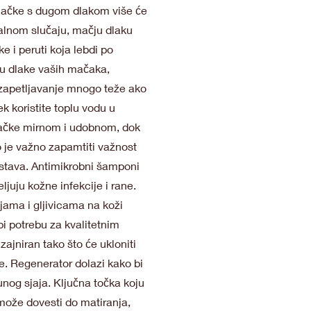
. Mačke s dugom dlakom više će
ealnom slučaju, mačju dlaku
e i peruti koja lebdi po
tu dlake vaših mačaka,
je zapetljavanje mnogo teže ako
k koristite toplu vodu u
mačke mirnom i udobnom, dok
 je važno zapamtiti važnost
ojstava. Antimikrobni šamponi
eljuju kožne infekcije i rane.
jama i gljivicama na koži
bi potrebu za kvalitetnim
zajniran tako što će ukloniti
ge. Regenerator dolazi kako bi
nog sjaja. Ključna točka koju
 može dovesti do matiranja,