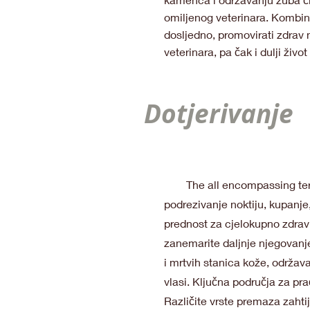
omiljenog veterinara. Kombina
dosljedno, promovirati zdrav n
veterinara, pa čak i dulji živ
Dotjerivanje
The all encompassing term o
podrezivanje noktiju, kupanje
prednost za cjelokupno zdravlj
zanemarite daljnje njegovanj
i mrtvih stanica kože, održavan
vlasi. Ključna područja za pra
Različite vrste premaza zahti