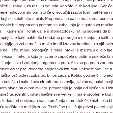
ti u želucu, za razliku od usta, kao što je to kod ljudi. Sve č
ene njihovom slinom, što će omogućiti razvoj loših bakterija i 
oji se kalcificira u plak. Preporuča se da se mačkama peru zu
trebalo biti popraćeno pastom za zube koja je sigurna za mačk
 ili kamenca. Korak dalje u stomatološku rutinu sugerira da bi se
e spriječile loše bakterije i dodatno pomogle u uklanjanju loših
ko higijena zuba mačke može imati izravnu korelaciju s njihov
se ne liječe, mogu omogućiti širenje infekcije iz usta u cijelo ti
 sepsa. Infekcija koja je izvorno započela u ustima pokreće lanč
štećenje tkiva i zatajenje organa na putu. Ako se potpuno zanem
rizike od sepse, dodatno naglašava iznimnu važnost pravilne r
 mačka već bolest zuba bio bi loš zadah. Koliko god se činilo j
om bolešću i sakriti sve simptome, ostavljajući vas da osjetite 
nom stvari na ovom svijetu, prevencija je bolja od liječenja. Uz
ječite, identificirate i liječite sve velike ili male probleme koj
ir, dodatni dosljedan način pružanja stomatološke skrbi bilo bi 
ču korištenje mačjih zuba. To obično uključuje grizni pokret koj
tima. Izvan kućnog okruženja, vaša mačka bi i dalje trebala re