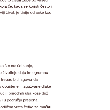
ja će, kada se koristi često i
ji život, jeftinije odlaske kod
 što su: četkanje,
ne životinje daju im ogromnu
 trebao biti izgovor da
 opuštene ili zgužvane dlake
uciji prirodnih ulja kože duž
a i u području prepona.
, odlična vrsta četke za mačku