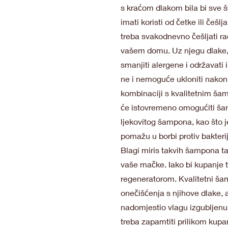
s kraćom dlakom bila bi sve š
imati koristi od četke ili če
treba svakodnevno češljati rad
vašem domu. Uz njegu dlake, 
smanjiti alergene i održavati 
ne i nemoguće ukloniti nakon 
kombinaciji s kvalitetnim ša
će istovremeno omogućiti šam
ljekovitog šampona, kao što j
pomažu u borbi protiv bakterija
Blagi miris takvih šampona ta
vaše mačke. Iako bi kupanje tr
regeneratorom. Kvalitetni šamp
onečišćenja s njihove dlake, a
nadomjestio vlagu izgubljenu
treba zapamtiti prilikom kupa