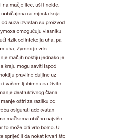
 na mačje lice, uši i nokte.
, uobičajena su mjesta koja
 od suza izvrstan su proizvod
ut Zymoxa omogućuju vlasniku
 rizik od infekcija uha, pa
jem uha, Zymox je vrlo
anje mačjih noktiju jednako je
a kraju mogu saviti ispod
noktiju pravilne duljine uz
a i vašem ljubimcu da živite
manje destruktivnog člana
 manje oštri za razliku od
reba osigurati adekvatan
er se mačkama obično najviše
er to može biti vrlo bolno. U
 spriječili da nokat krvari što