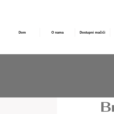
Dom
O nama
Dostupni mačići
Br