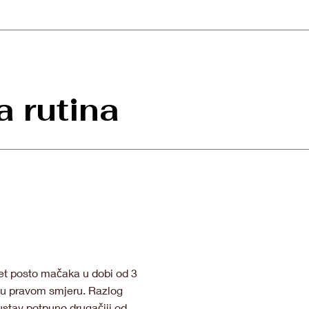
 rutina
et posto mačaka u dobi od 3
ak u pravom smjeru. Razlog
ustav potpuno drugačiji od