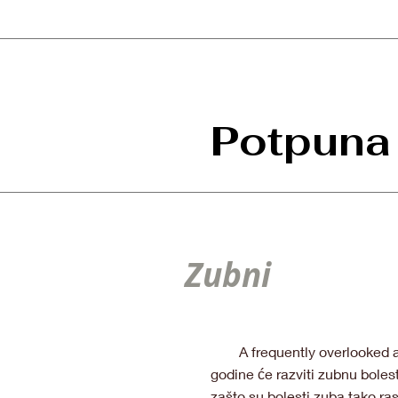
Potpuna 
Zubni
A frequently overlooked aspe
godine će razviti zubnu boles
zašto su bolesti zuba tako ra