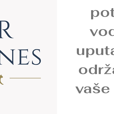
po
vod
uput
održ
vaše