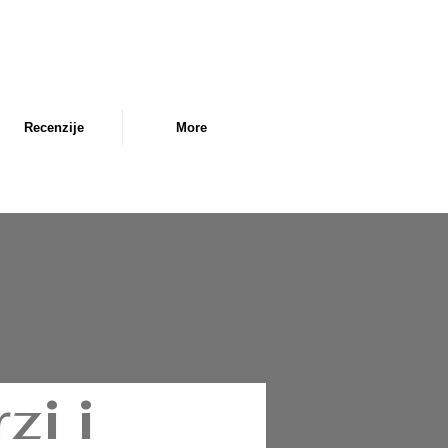
Recenzije
More
zi i