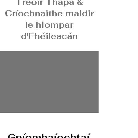
Treoir Thapa &
Críochnaithe maidir
le hIompar
d'Fhéileacán
Gníomhaíochtaí