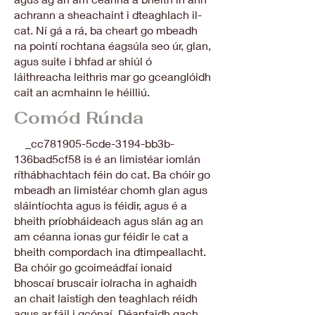
achrann a sheachaint i dteaghlach il-
cat. Ní gá a rá, ba cheart go mbeadh
na pointí rochtana éagsúla seo úr, glan,
agus suite i bhfad ar shiúl ó
láithreacha leithris mar go gceanglóidh
cait an acmhainn le héilliú.
Comód Rúnda
_cc781905-5cde-3194-bb3b-
136bad5cf58 is é an limistéar iomlán
ríthábhachtach féin do cat. Ba chóir go
mbeadh an limistéar chomh glan agus
sláintíochta agus is féidir, agus é a
bheith príobháideach agus slán ag an
am céanna ionas gur féidir le cat a
bheith compordach ina dtimpeallacht.
Ba chóir go gcoimeádfaí ionaid
bhoscaí bruscair iolracha in aghaidh
an chait laistigh den teaghlach réidh
agus ar fáil i gcónaí. Déanfaidh gach