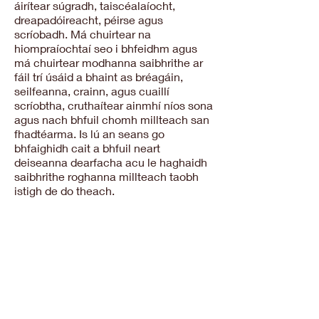
áirítear súgradh, taiscéalaíocht,
dreapadóireacht, péirse agus
scríobadh. Má chuirtear na
hiompraíochtaí seo i bhfeidhm agus
má chuirtear modhanna saibhrithe ar
fáil trí úsáid a bhaint as bréagáin,
seilfeanna, crainn, agus cuaillí
scríobtha, cruthaítear ainmhí níos sona
agus nach bhfuil chomh millteach san
fhadtéarma. Is lú an seans go
bhfaighidh cait a bhfuil neart
deiseanna dearfacha acu le haghaidh
saibhrithe roghanna millteach taobh
istigh de do theach.
Déanaimis Ceangail