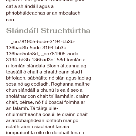
cat a shlándáil agus a
phríobháideachas ar an mbealach
seo.
Slándáil Struchtúrtha
_cc781905-5cde-3194-bb3b-
136bad3b-5cde-3194-bb3b-
136bad5cf58d_ _cc781905-5cde-
3194-bb3b-136bad3cf-58d-iomlán a
n-iomlán slándála Bíonn áiteanna ag
teastáil ó chait a bhraitheann siad i
bhfolach, sábháilte nó slán agus iad ag
sosa nó ag codladh. Roghanna maithe
chun slándáil a bhunú is ea é seo a
sholáthar don chait trí liamháin, crainn
chait, péirse, nó fiú boscaí folmha ar
an talamh. Tá táirgí uile-
chuimsitheacha cosúil le crainn chait
ar ardchaighdeán iontach mar go
soláthraíonn siad riachtanais
iompraíochta eile do do chait lena n-