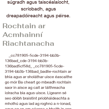
súgradh agus taiscéalaíocht,
scríobadh, agus
dreapadóireacht agus péirse.
Rochtain ar
Acmhainní
Riachtanacha
_cc781905-5cde-3194-bb3b-
136bad_cde-3194-bb3b-
136bad5cf58d_ _cc781905-5cde-
3194-bb3b-136bad_badlie-rochtain ar
bhia agus ar sholáthar uisce éascaithe
go mór Ba cheart go mbeadh rochtain
saor in aisce ag cait ar láithreacha
iolracha bia agus uisce. Ligeann sé
seo dóibh braistint príobháideachta a
mhothú agus iad ag roghnú a n-ionad,
agus ag an am céanna a bheith in ann