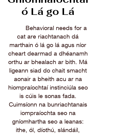
ó Lá go Lá
Behavioral needs for a
cat are riachtanach dá
marthain ó lá go lá agus níor
cheart dearmad a dhéanamh
orthu ar bhealach ar bith. Má
ligeann siad do chait smacht
aonair a bheith acu ar na
hiompraíochtaí instinciúla seo
is cúis le sonas fada.
Cuimsíonn na bunriachtanais
iompraíochta seo na
gníomhartha seo a leanas:
ithe, ól, díothú, slándáil,