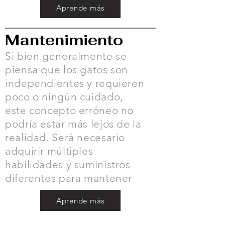
Aprende más
Mantenimiento
Si bien generalmente se
piensa que los gatos son
independientes y requieren
poco o ningún cuidado,
este concepto erróneo no
podría estar más lejos de la
realidad. Será necesario
adquirir múltiples
habilidades y suministros
diferentes para mantener
Aprende más