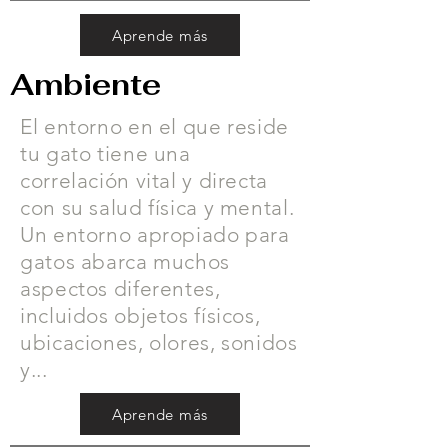
Aprende más
Ambiente
El entorno en el que reside
tu gato tiene una
correlación vital y directa
con su salud física y mental.
Un entorno apropiado para
gatos abarca muchos
aspectos diferentes,
incluidos objetos físicos,
ubicaciones, olores, sonidos
y...
Aprende más